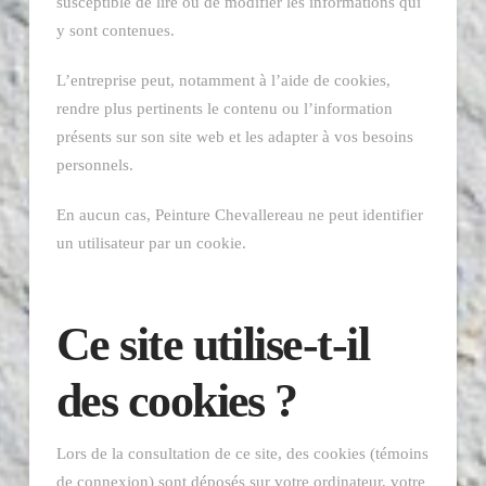
susceptible de lire ou de modifier les informations qui
y sont contenues.
L’entreprise peut, notamment à l’aide de cookies,
rendre plus pertinents le contenu ou l’information
présents sur son site web et les adapter à vos besoins
personnels.
En aucun cas, Peinture Chevallereau ne peut identifier
un utilisateur par un cookie.
Ce site utilise-t-il
des cookies ?
Lors de la consultation de ce site, des cookies (témoins
de connexion) sont déposés sur votre ordinateur, votre