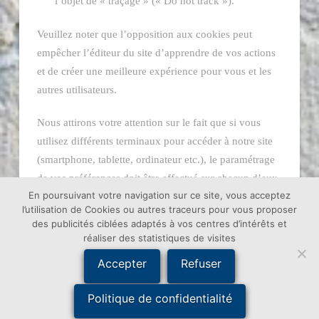
l’objet de « traçage » (« Do not track »).
Veuillez noter que l’opposition aux cookies peut
empêcher l’éditeur du site d’apprendre de vos actions
et de créer une meilleure expérience pour vous et les
autres utilisateurs.
Nous attirons votre attention sur le fait que si vous
utilisez différents terminaux pour accéder à notre site
(smartphone, tablette, ordinateur etc.), le paramétrage
de vos préférences doit être effectué sur chacun d’eux.
En poursuivant votre navigation sur ce site, vous acceptez
l’utilisation de Cookies ou autres traceurs pour vous proposer
des publicités ciblées adaptés à vos centres d’intérêts et
réaliser des statistiques de visites
ACCUEIL
PEINTURE DÉCORATIVE
Accepter
Refuser
RAVALEMENT DE FAÇADE
REVÊTEMENT SOL ET MUR
TRAITEMENT DE TOITURE
RÉALISATIONS
CONTACT
Politique de confidentialité
© 2018 - Création Procom Probureau - 85120 La Tardière -
Mentions Légales