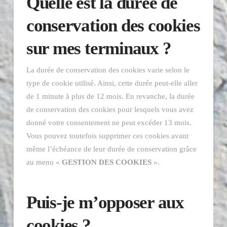
Quelle est la durée de
conservation des cookies
sur mes terminaux ?
La durée de conservation des cookies varie selon le
type de cookie utilisé. Ainsi, cette durée peut-elle aller
de 1 minute à plus de 12 mois. En revanche, la durée
de conservation des cookies pour lesquels vous avez
donné votre consentement ne peut excéder 13 mois.
Vous pouvez toutefois supprimer ces cookies avant
même l’échéance de leur durée de conservation grâce
au menu «
GESTION DES COOKIES
».
Puis-je m’opposer aux
cookies ?