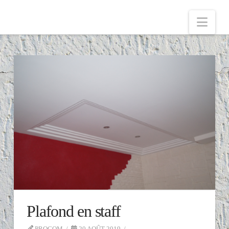
Nav
Plafond en staff
PROCOM
20 AOÛT 2019