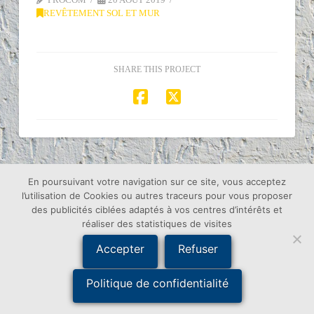
REVÊTEMENT SOL ET MUR
SHARE THIS PROJECT
En poursuivant votre navigation sur ce site, vous acceptez
ACCUEIL
PEINTURE DÉCORATIVE
RAVALEMENT DE FAÇADE
REVÊTEMENT SOL ET MUR
l’utilisation de Cookies ou autres traceurs pour vous proposer
TRAITEMENT DE TOITURE
RÉALISATIONS
CONTACT
des publicités ciblées adaptés à vos centres d’intérêts et
réaliser des statistiques de visites
© 2018 - Création Procom Probureau - 85120 La Tardière -
Mentions Légales
Accepter
Refuser
Politique de confidentialité