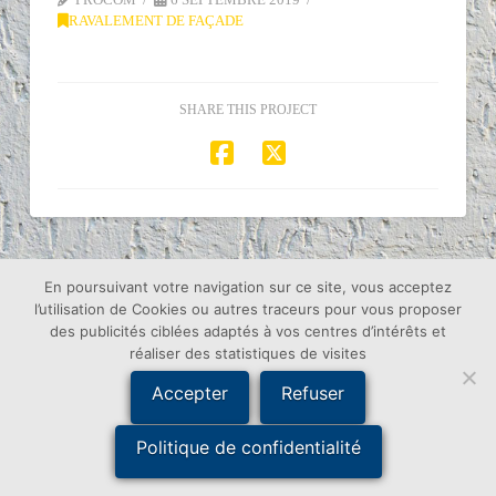
RAVALEMENT DE FAÇADE
SHARE THIS PROJECT
En poursuivant votre navigation sur ce site, vous acceptez
ACCUEIL
PEINTURE DÉCORATIVE
RAVALEMENT DE FAÇADE
REVÊTEMENT SOL ET MUR
l’utilisation de Cookies ou autres traceurs pour vous proposer
TRAITEMENT DE TOITURE
RÉALISATIONS
CONTACT
des publicités ciblées adaptés à vos centres d’intérêts et
réaliser des statistiques de visites
© 2018 - Création Procom Probureau - 85120 La Tardière -
Mentions Légales
Accepter
Refuser
Politique de confidentialité