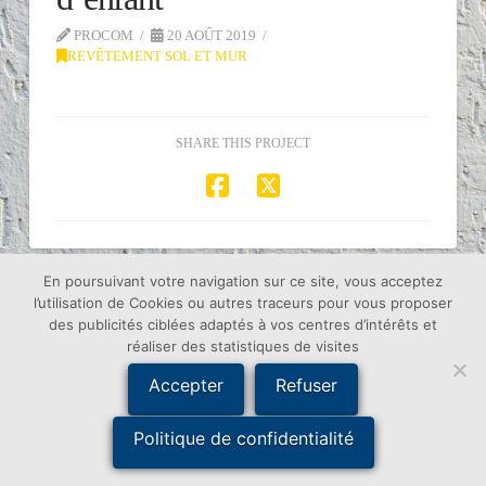
PROCOM
20 AOÛT 2019
REVÊTEMENT SOL ET MUR
SHARE THIS PROJECT
En poursuivant votre navigation sur ce site, vous acceptez
l’utilisation de Cookies ou autres traceurs pour vous proposer
ACCUEIL
PEINTURE DÉCORATIVE
des publicités ciblées adaptés à vos centres d’intérêts et
RAVALEMENT DE FAÇADE
REVÊTEMENT SOL ET MUR
réaliser des statistiques de visites
TRAITEMENT DE TOITURE
RÉALISATIONS
CONTACT
Accepter
Refuser
© 2018 - Création Procom Probureau - 85120 La Tardière -
Mentions Légales
Politique de confidentialité